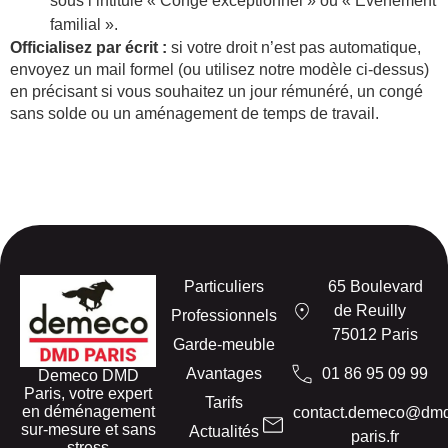
sous l’intitulé « Congé exceptionnel » ou « Événement
familial ».
Officialisez par écrit :
si votre droit n’est pas automatique,
envoyez un mail formel (ou utilisez notre modèle ci-dessus)
en précisant si vous souhaitez un jour rémunéré, un congé
sans solde ou un aménagement de temps de travail.
Particuliers
65 Boulevard
de Reuilly
Professionnels
75012 Paris
Garde-meuble
Avantages
01 86 95 09 99
Demeco DMD
Paris, votre expert
Tarifs
en déménagement
contact.demeco@dm
sur-mesure et sans
Actualités
paris.fr
stress