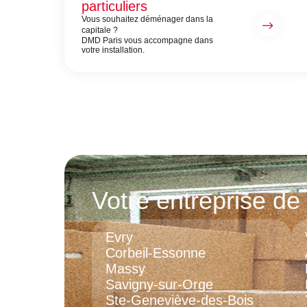
particuliers
Vous souhaitez déménager dans la
capitale ?
DMD Paris vous accompagne dans
votre installation.
Votre entreprise 
Evry
Corbeil-Essonne
Massy
Savigny-sur-Orge
Ste-Geneviève-des-Bois