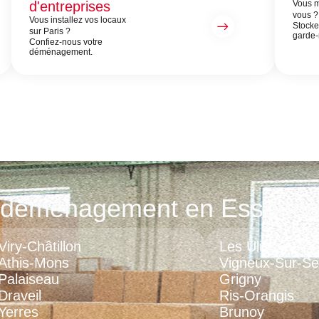
d'entreprises
Vous m
vous 
Vous installez vos locaux
Stocke
sur Paris ?
garde-
Confiez-nous votre
déménagement.
de déménagement en Essonne
Viry-Châtillon
Les Ulis
Athis-Mons
Vigneux-Sur-Se
Palaiseau
Grigny
Draveil
Ris-Orangis
Yerres
Brunoy