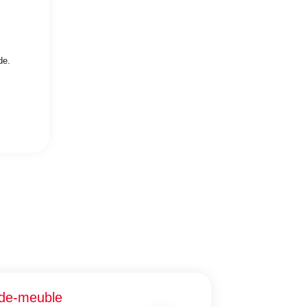
de.
de-meuble