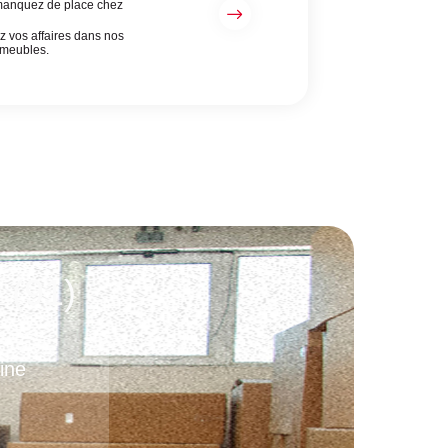
anquez de place chez
?
z vos affaires dans nos
meubles.
 (91)
ine