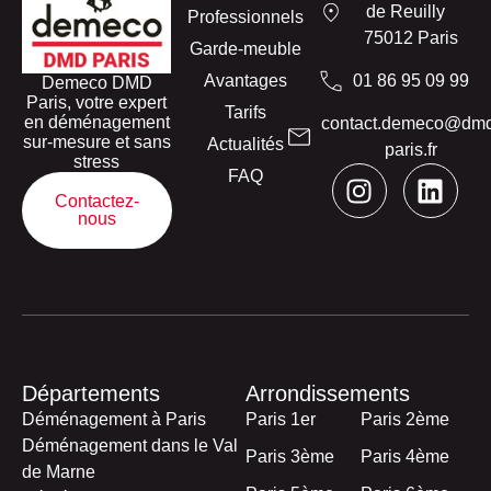
de Reuilly
Professionnels
75012 Paris
Garde-meuble
Avantages
01 86 95 09 99
Demeco DMD
Paris, votre expert
Tarifs
en déménagement
contact.demeco@dm
sur-mesure et sans
Actualités
paris.fr
stress
FAQ
Contactez-
nous
Départements
Arrondissements
Déménagement à Paris
Paris 1er
Paris 2ème
Déménagement dans le Val
Paris 3ème
Paris 4ème
de Marne