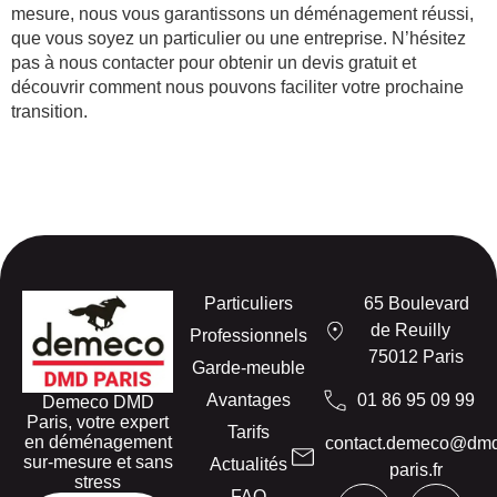
mesure, nous vous garantissons un déménagement réussi,
que vous soyez un particulier ou une entreprise. N’hésitez
pas à nous contacter pour obtenir un devis gratuit et
découvrir comment nous pouvons faciliter votre prochaine
transition.
Particuliers
65 Boulevard
de Reuilly
Professionnels
75012 Paris
Garde-meuble
Avantages
01 86 95 09 99
Demeco DMD
Paris, votre expert
Tarifs
en déménagement
contact.demeco@dm
sur-mesure et sans
Actualités
paris.fr
stress
FAQ