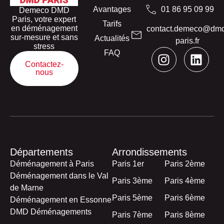
Avantages
01 86 95 09 99
Demeco DMD
Paris, votre expert
Tarifs
en déménagement
contact.demeco@dm
sur-mesure et sans
Actualités
paris.fr
stress
FAQ
Contactez-
nous
Départements
Arrondissements
Déménagement à Paris
Paris 1er
Paris 2ème
Déménagement dans le Val
Paris 3ème
Paris 4ème
de Marne
Paris 5ème
Paris 6ème
Déménagement en Essonne
DMD Déménagements
Paris 7ème
Paris 8ème