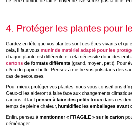
de terre humide de taille moyenne. Ne serrez pas la toile. Pu
4. Protéger les plantes pour
Gardez en tête que vos plantes sont des êtres vivants et qu
cela, il faut vous
munir de matériel adapté pour les protég
chaque plante est différente et cela nécessite donc des emba
cartons
de formats différents
(grand, moyen, petit). Pour év
et/ou du papier bulle. Pensez à mettre vos pots dans des sa
cas de secousses.
Pour mieux protéger vos plantes, nous vous conseillons
d’o
Ceux-ci les aideront à faire face aux changements climatiqu
cartons, il faut
penser à faire des petits trous
dans ces derni
temps de pleine chaleur,
humidifiez les emballages avant d
Enfin, pensez à
mentionner « FRAGILE » sur le carton
pou
déménager.