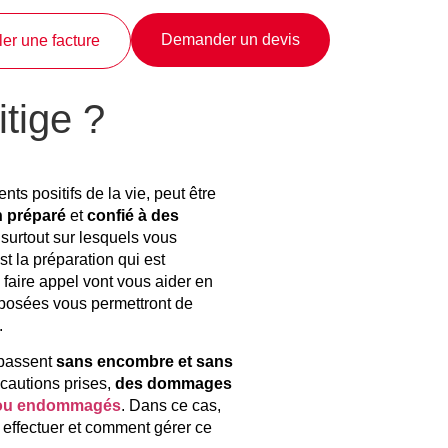
Demander un devis
er une facture
tige ?
s positifs de la vie, peut être
n préparé
et
confié à des
 surtout sur lesquels vous
t la préparation qui est
 faire appel vont vous aider en
oposées vous permettront de
.
passent
sans encombre et sans
récautions prises,
des dommages
 ou endommagés
. Dans ce cas,
à effectuer et comment gérer ce