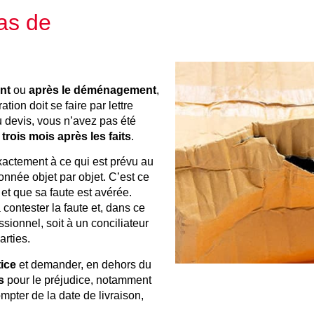
as de
nt
ou
après le déménagement
,
tion doit se faire par lettre
 devis, vous n’avez pas été
 trois mois après les faits
.
xactement à ce qui est prévu au
onnée objet par objet. C’est ce
et que sa faute est avérée.
contester la faute et, dans ce
ssionnel, soit à un conciliateur
arties.
tice
et demander, en dehors du
s
pour le préjudice, notamment
mpter de la date de livraison,