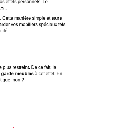
os effets personnels. Le
mées…
s. Cette manière simple et
sans
rder vos mobiliers spéciaux tels
lité.
us restreint. De ce fait, la
n garde-meubles
à cet effet. En
atique, non ?