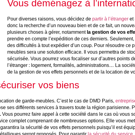
Vous déménagez à l’internati
Pour diverses raisons, vous décidez de
partir à l’étranger
et
donc la recherche d’un nouveau bien et de ce fait, un no
plusieurs choses à gérer, notamment
la gestion de vos eff
prendre en compte l’expédition de ces derniers. Seulement, 
des difficultés à tout expédier d’un coup. Pour résoudre ce 
meubles sera une solution efficace. Il vous permettra de st
sécurisée. Vous pourrez vous focaliser sur d’autres points
l’étranger : logement, formalités, administrations… La soc
de la gestion de vos effets personnels et de la location de 
écuriser vos biens
ocation de garde-meubles. C’est le cas de DMD Paris,
entrepris
se ses différents services à travers toute la région parisienne. P
.
Vous pourrez faire appel à cette société dans le cas où vous s
ice complet comprenant de nombreuses options. Elle vous mettr
garantira la sécurité de vos effets personnels puisqu’il est équ
étalliques seront proposés. Pour garantir
la sécurité du service