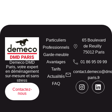
Particuliers
65 Boulevard
de Reuilly
Professionnels
75012 Paris
Garde-meuble
Avantages
01 86 95 09 99
Demeco DMD
Paris, votre expert
Tarifs
en déménagement
contact.demeco@dm
sur-mesure et sans
Actualités
paris.fr
stress
FAQ
Contactez-
nous