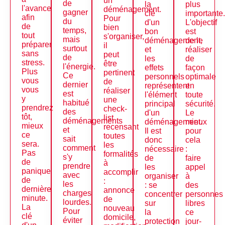
un
de
la
plus
l'avance
déménagement.
gagner
clé
importante
afin
Pour
du
d'un
L'objectif
de
bien
temps,
bon
est
tout
s'organiser,
mais
déménagement,
de le
préparer
il
surtout
et
réaliser
sans
peut
de
les
de
stress.
être
l'énergie.
effets
façon
Plus
pertinent
Ce
personnels
optimale
vous
de
dernier
représentent
en
vous
réaliser
est
l'élément
toute
y
une
habitué
principal
sécurité.
prendrez
check-
des
d'un
Le
tôt,
list
déménagements
déménagement.
mieux
mieux
recensant
et
Il est
pour
ce
toutes
sait
donc
cela
sera.
les
comment
nécessaire
:
Pas
formalités
s'y
de
faire
de
à
prendre
les
appel
panique
accomplir
avec
organiser
à
de
:
les
: se
des
dernière
annonce
charges
concentrer
personnes
minute.
de
lourdes.
sur
libres
La
nouveau
Pour
la
ce
clé
domicile,
éviter
protection
jour-