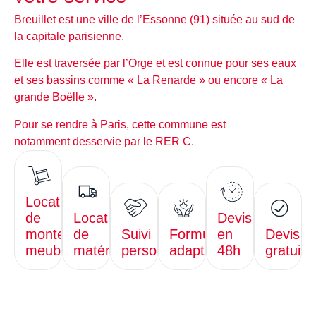
Breuillet
est une ville de l’
Essonne
(91) située au
sud de
la capitale parisienne
.
Elle est traversée par
l’Orge
et est connue pour ses eaux
et ses bassins comme «
La Renarde
» ou encore «
La
grande Boëlle
».
Pour se rendre à Paris, cette commune est
notamment
desservie par le RER C.
Location
de
Location
Devis
monte-
de
Suivi
Formules
en
Devis
meubles
matériel
personnalisé
adaptées
48h
gratuit