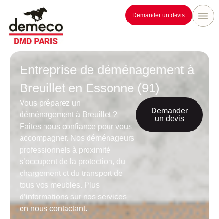
Demander un devis
Entreprise de déménagement à
Breuillet en Essonne (91)
Vous préparez un
Demander
déménagement à Breuillet ?
un devis
Faites nous confiance pour vous
accompagner. Nos déménageurs
professionnels à proximité
s’occupent de la protection, du
chargement et du transport de
tous vos meubles. Plus
d’informations sur nos services
en nous contactant.