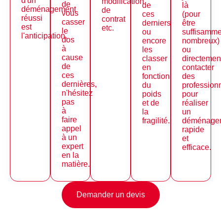
d'un
modification
de
de
là
déménagement
de
vous
ces
(pour
réussi
contrat
casser
derniers
être
est
etc.
le
ou
suffisamme
l'anticipation.
dos
encore
nombreux)
à
les
ou
cause
classer
directemen
de
en
contacter
ces
fonction
des
dernières,
du
profession
n'hésitez
poids
pour
pas
et de
réaliser
à
la
un
faire
fragilité.
déménage
appel
rapide
à un
et
expert
efficace.
en la
matière.
Demander un devis