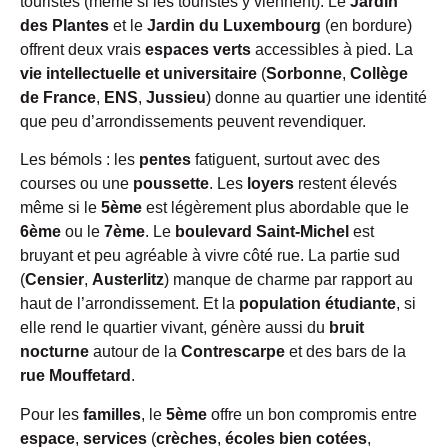
touristes (même si les touristes y viennent). Le
Jardin
des Plantes
et le
Jardin du Luxembourg
(en bordure)
offrent deux vrais
espaces verts
accessibles à pied. La
vie intellectuelle et universitaire
(
Sorbonne
,
Collège
de France
,
ENS
,
Jussieu
) donne au quartier une identité
que peu d’arrondissements peuvent revendiquer.
Les bémols : les
pentes
fatiguent, surtout avec des
courses ou une
poussette
. Les
loyers
restent élevés
même si le
5ème
est légèrement plus abordable que le
6ème
ou le
7ème
. Le
boulevard Saint-Michel
est
bruyant et peu agréable à vivre côté rue. La partie sud
(
Censier
,
Austerlitz
) manque de charme par rapport au
haut de l’arrondissement. Et la
population étudiante
, si
elle rend le quartier vivant, génère aussi du
bruit
nocturne
autour de la
Contrescarpe
et des bars de la
rue Mouffetard
.
Pour les
familles
, le
5ème
offre un bon compromis entre
espace
,
services
(
crèches
,
écoles bien cotées
,