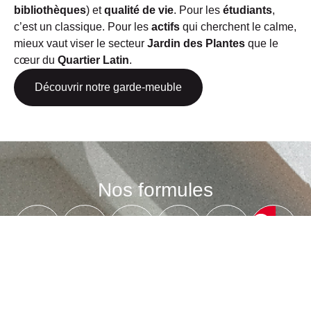
bibliothèques
) et
qualité de vie
. Pour les
étudiants
,
c’est un classique. Pour les
actifs
qui cherchent le calme,
mieux vaut viser le secteur
Jardin des Plantes
que le
cœur du
Quartier Latin
.
Découvrir notre garde-meuble
Nos formules
Nos
petits
Access
Access
Standing
Standing
Optimum
plus
Les
+
Optez
+
Emballage
services
pour
et
Démontage
Emballage
Locati
d’un
plus
déballage
et
complet
de
expert
de
de
protection
des
monte-
du
confort
toutes
du
affaires