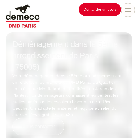
Demander un devis
Déménagement dans le 5ème
arrondissement de Paris
(75005)​
Votre déménagement dans le 5ème arrondissement est
entre de bonnes mains avec DMD Paris. Du Quartier
Latin à la rue Mouffetard, du Panthéon au Jardin des
Plantes, nos déménageurs connaissent les pentes, les
ruelles pavées et les escaliers biscornus de la Rive
Gauche. On adapte le matériel et l’équipe au relief du
quartier. Devis gratuit sous 48h.
Nous contacter