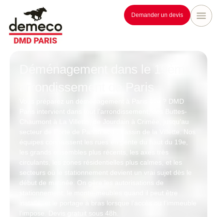
Demander un devis
Déménagement dans le 19ème
arrondissement de Paris
Vous préparez un
déménagement à Paris 19e
?
DMD
Paris
intervient dans tout l’arrondissement, des
Buttes-
Chaumont
à
La Villette
, de
Jourdain
à
Crimée
, jusqu’au
secteur de
Porte de Pantin
et du
bassin de la Villette
. Nos
équipes connaissent les rues en pente du haut du 19e,
les grands ensembles plus récents, les axes très
circulants, les zones résidentielles plus calmes, et les
secteurs où le stationnement devient un vrai sujet dès le
début de matinée. On gère les
autorisations de
stationnement
, le
monte-meubles
quand il peut être
installé, et le
portage à bras
lorsque l’accès ou l’immeuble
l’impose.
Devis gratuit sous 48h
.