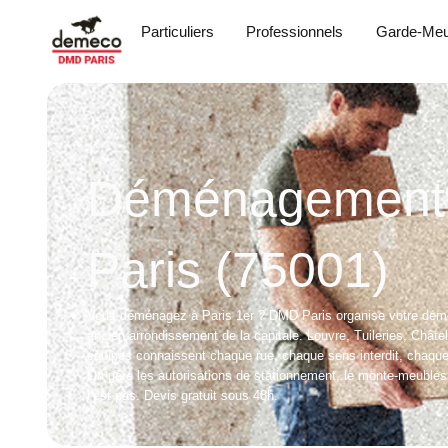
Particuliers
Professionnels
Garde-Meu
Déménagement d
Paris (75001)​
Vous déménagez à Paris 1er ? DMD Paris organise votre dém
ancien arrondissement de la capitale. Louvre, Tuileries, Châte
équipes connaissent chaque rue, chaque sens interdit, chaque 
On gère les autorisations de stationnement, le monte-meubles
l’est pas. Devis gratuit sous 48h.