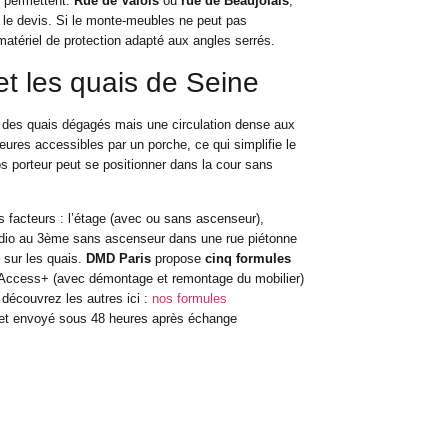
e permettent.
Rue de Valois
ou
rue de Beaujolais
,
 le devis. Si le monte-meubles ne peut pas
 matériel de protection adapté aux angles serrés.
et les quais de Seine
e des quais dégagés mais une circulation dense aux
eures accessibles par un porche, ce qui simplifie le
os porteur peut se positionner dans la cour sans
is facteurs : l’étage (avec ou sans ascenseur),
 studio au 3ème sans ascenseur dans une rue piétonne
sur les quais.
DMD Paris
propose
cinq formules
 Access+ (avec démontage et remontage du mobilier)
 découvrez les autres ici :
nos formules
et envoyé sous 48 heures après échange