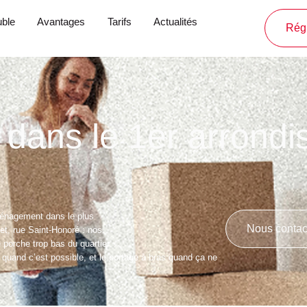
ble
Avantages
Tarifs
Actualités
Régl
ans le 1er arrondi
énagement dans le plus
Nous contac
let, rue Saint-Honoré : nos
porche trop bas du quartier.
 qu
and c’est possible, et le portage à bras quand ça ne