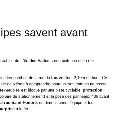
ipes savent avant
ractables du côté
des Halles
, zone piétonne de la rue
que les porches de la rue du
Louvre
font 2,10m de haut. Ce
is une deuxième à comprendre pourquoi son camion ne passe
te-meubles est bloqué par une piste cyclable,
protection
poraire du stationnement) et la pose des panneaux 48h avant
al rue Saint-Honoré,
on dimensionne l’équipe et les
urprise
à la fin.