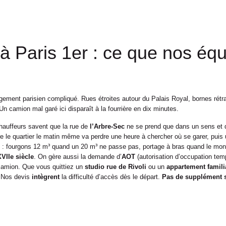
 Paris 1er : ce que nos équ
gement parisien compliqué. Rues étroites autour du
Palais Royal, bornes rét
 Un camion mal garé ici disparaît à la fourrière en dix minutes.
hauffeurs savent que la rue de
l’Arbre-Sec
ne se prend que dans un sens et 
re le quartier le matin même va perdre une heure à chercher où se garer, pu
n : fourgons 12 m³ quand un 20 m³ ne passe pas, portage à bras quand le mon
XVIIe siècle
. On gère aussi la demande d’
AOT
(autorisation d’occupation tem
 camion. Que vous quittiez un
studio rue de Rivoli
ou un
appartement famili
. Nos devis
intègrent
la difficulté d’accès dès le départ.
Pas de supplément s