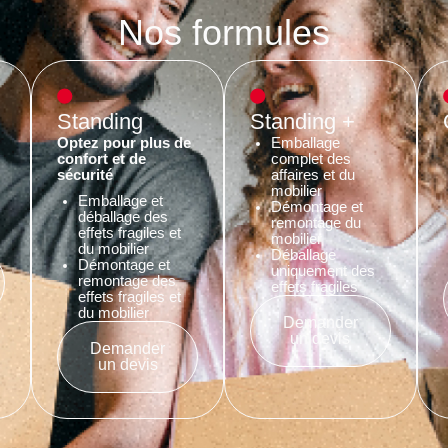
Nos formules
Standing
Standing +
Optez pour plus de
Emballage
confort et de
complet des
sécurité
affaires et du
mobilier
Emballage et
Démontage et
déballage des
remontage du
effets fragiles et
mobilier
du mobilier
Déballage
Démontage et
uniquement des
remontage des
effets fragiles
effets fragiles et
du mobilier
Demander
un devis
Demander
un devis