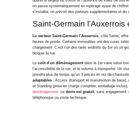
quand la largeur du trottoir et l’absence de voies de bus l
on passe systématiquement en repérage avant de chiffrer
s’installer, on prévoit des porteurs supplémentaires et du
Saint-Germain l’Auxerrois 
Le secteur Saint-Germain l’Auxerrois
, côté Seine, offr
heures de pointe. Certains immeubles ont des cours intéri
chargement. C’est l’un des rares endroits du 1er où un gr
bloquer la rue.
Le
coût d’un déménagement
dans le 1er varie selon tro
l’accessibilité de la rue, et le volume à transporter. Un
prendra plus de temps qu’un 3 pièces en rez-de-chaussée 
adaptables
: Access (transport et manutention de base),
et Standing (prise en charge complète, emballage inclus),
déménagement
. Le
devis est gratuit
, sans engagement, 
téléphonique ou visite technique.