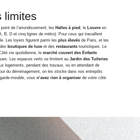
 limites
point de l’arrondissement, les
Halles à pied
, le
Louvre
en
 B, D et cinq lignes de métro). Pour ceux qui travaillent
le. Les loyers figurent parmi les
plus élevés
de Paris, et les
 des
boutiques de luxe
et des
restaurants
touristiques. Le
Côté vie quotidienne, le
marché couvert des Enfants
es. Les espaces verts se limitent au
Jardin des Tuileries
ux logements, pendant des travaux, ou en attendant de
 jour du déménagement, on les stocke dans nos entrepôts
de garde-meuble, vous
n’avez rien à organiser
de votre côté.