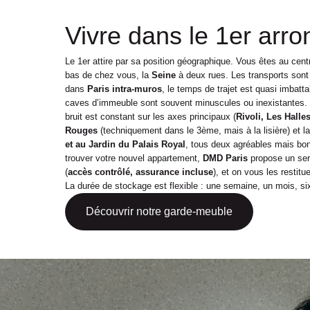
Vivre dans le 1er arron
Le 1er attire par sa position géographique. Vous êtes au cent
bas de chez vous, la
Seine
à deux rues. Les transports son
dans
Paris intra-muros
, le temps de trajet est quasi imbatta
caves d’immeuble sont souvent minuscules ou inexistantes.
bruit est constant sur les axes principaux (
Rivoli, Les Halle
Rouges
(techniquement dans le 3ème, mais à la lisière) et l
et au Jardin du Palais Royal
, tous deux agréables mais bo
trouver votre nouvel appartement,
DMD Paris
propose un se
(
accès contrôlé, assurance incluse
), et on vous les restit
La durée de stockage est flexible : une semaine, un mois, s
Découvrir notre garde-meuble