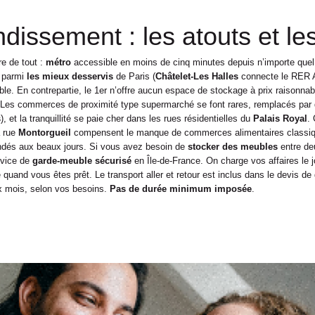
dissement : les atouts et les
re de tout :
métro
accessible en moins de cinq minutes depuis n’importe quel 
t parmi
les mieux desservis
de Paris (
Châtelet-Les Halles
connecte le RER A,
ble.
En contrepartie, le 1er n’offre aucun espace de stockage à prix raisonnab
 Les commerces de proximité type supermarché se font rares, remplacés par
s
), et la tranquillité se paie cher dans les rues résidentielles du
Palais Royal
.
a rue
Montorgueil
compensent le manque de commerces alimentaires classiqu
ndés aux beaux jours.
Si vous avez besoin de
stocker des meubles
entre de
rvice de
garde-meuble sécurisé
en Île-de-France. On charge vos affaires le
ue quand vous êtes prêt. Le transport aller et retour est inclus dans le devis 
ix mois, selon vos besoins.
Pas de durée minimum imposée
.