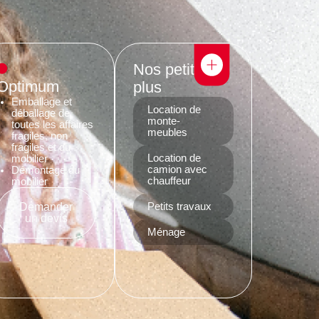
Nos petits
Optimum
plus
Emballage et
Location de
déballage de
monte-
toutes les affaires
meubles
fragiles, non
fragiles et du
Location de
mobilier
camion avec
Démontage du
chauffeur
mobilier
Demander
Petits travaux
un devis
Ménage