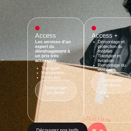
Access
Access +
Les services d’un
Démontage et
expert du
protection du
déménagement à
mobilier
un prix très
Transport et
accessible
livraison
Remontage du
Transport
mobilier
Manutention
Protection
Demander
un devis
Demander
un devis
Découvrez nos tarifs