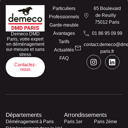
Particuliers
65 Boulevard
de Reuilly
Professionnels
75012 Paris
Garde-meuble
Avantages
01 86 95 09 99
Demeco DMD
Paris, votre expert
Tarifs
en déménagement
contact.demeco@dm
sur-mesure et sans
Actualités
paris.fr
stress
FAQ
Contactez-
nous
Départements
Arrondissements
Déménagement à Paris
Paris 1er
Paris 2ème